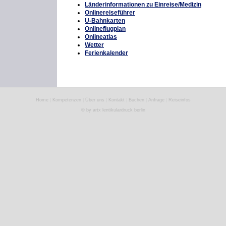
Länderinformationen zu Einreise/Medizin
Onlinereiseführer
U-Bahnkarten
Onlineflugplan
Onlineatlas
Wetter
Ferienkalender
Home
|
Kompetenzen
|
Über uns
|
Kontakt
|
Buchen
|
Anfrage
|
Reiseinfos
© by artx lentikulardruck berlin